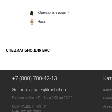
Ювелирные изделия
Часы
СПЕЦИАЛЬНО ДЛЯ ВАС
+7 (800) 700-42-13
Кат
Эл. почта:
sales@rashel.org
Ювел
График работы Пн-Вс: с 9:00 до 20:00
Сумк
ООО "РАШЭЛ ГРУПП"
Аксе
ИНН: 9710017982