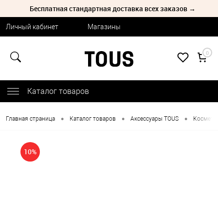
Бесплатная стандартная доставка всех заказов →
Личный кабинет
Магазины
0
Каталог товаров
•
•
•
Главная страница
Каталог товаров
Аксессуары TOUS
Космети
10%