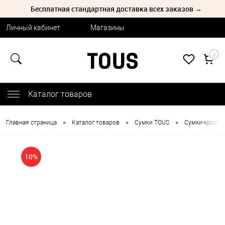
Бесплатная стандартная доставка всех заказов →
Личный кабинет
Магазины
0
Каталог товаров
•
•
•
Главная страница
Каталог товаров
Сумки TOUS
Сумки-кроссб
10%