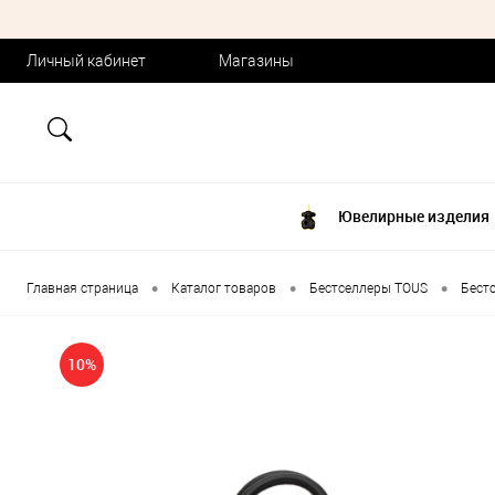
Личный кабинет
Магазины
Ювелирные изделия
•
•
•
Главная страница
Каталог товаров
Бестселлеры TOUS
Бест
10%