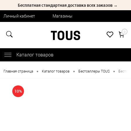
Бесплатная стандартная доставка всех заказов →
Личный кабинет
Магазины
0
Каталог товаров
•
•
•
Главная страница
Каталог товаров
Бестселлеры TOUS
Бестсе
10%