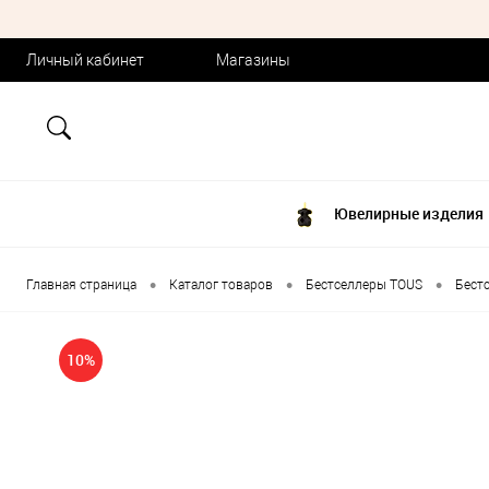
Личный кабинет
Магазины
Ювелирные изделия
•
•
•
Главная страница
Каталог товаров
Бестселлеры TOUS
Бест
10%