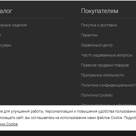
алог
Покупателям
ирные изделия
Покупка и доставка
и
Гарантии
ссуары
Сервисный центр
Часто задаваемые вопросы
Правила продажи товаров
Программа лояльности
Политика конфиденциальност
Политика Cookies
Отзыв согласия на обработку
e для улучшения работы, персонализации и повышения удобства пользовани
осещать сайт, вы соглашаетесь на использование нами файлов Cookie. Подро
нии Cookie
.