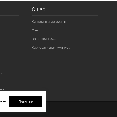
О нас
Контакты и магазины
О нас
Вакансии TOUS
Корпоративная культура
и
 ПД
я
бнее
Понятно