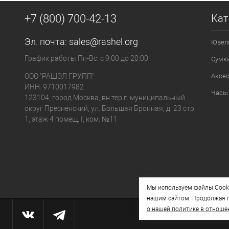
+7 (800) 700-42-13
Кат
Эл. почта:
sales@rashel.org
Ювел
График работы Пн-Вс: с 9:00 до 20:00
Сумк
ООО "РАШЭЛ ГРУПП"
Аксе
ИНН: 9710017982
Часы
123104, город Москва, вн.тер.г. муниципальный
округ Пресненский, ул. Большая Бронная, д. 23 стр.
1, этаж 4 помещ. I, ком. №11
Мы используем файлы Cooki
нашим сайтом. Продолжая п
о нашей политике в отноше