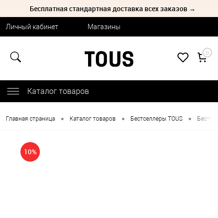
Бесплатная стандартная доставка всех заказов →
Личный кабинет
Магазины
0
Каталог товаров
•
•
•
Главная страница
Каталог товаров
Бестселлеры TOUS
Бестсе
10%