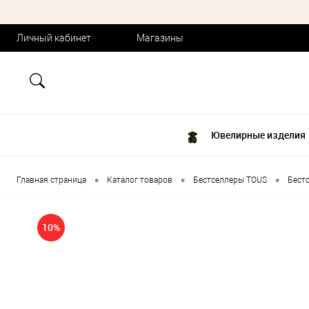
Личный кабинет
Магазины
Ювелирные изделия
•
•
•
Главная страница
Каталог товаров
Бестселлеры TOUS
Бест
10%