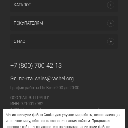
КАТАЛОГ
ПОКУПАТЕЛЯМ
О НАС
+7 (800) 700-42-13
Эл. почта:
sales@rashel.org
График работы Пн-Вс: с 9:00 до 20:00
ООО "РАШЭЛ ГРУПП"
ИНН: 9710017982
123104, город Москва, вн.тер.г. муниципальный округ
Мы используем файлы Cookie для улучшения работы, персонализации
Пресненский, ул. Большая Бронная, д. 23 стр. 1, этаж 4
и повышения удобства пользования нашим сайтом. Продолжая
помещ. I, ком. №11
посещать сайт, вы соглашаетесь на использование нами файлов