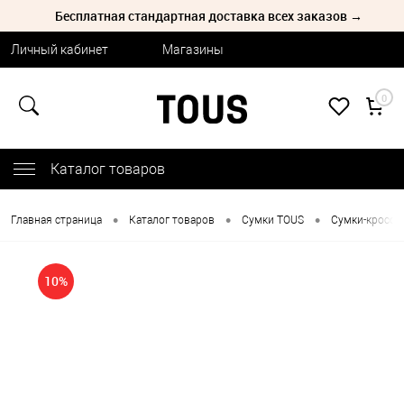
Бесплатная стандартная доставка всех заказов →
Личный кабинет
Магазины
0
Каталог товаров
•
•
•
Главная страница
Каталог товаров
Сумки TOUS
Сумки-кроссб
10%