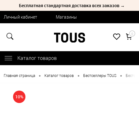
Бесплатная стандартная доставка всех заказов →
Личный кабинет
Магазины
0
Каталог товаров
•
•
•
Главная страница
Каталог товаров
Бестселлеры TOUS
Бестсе
10%