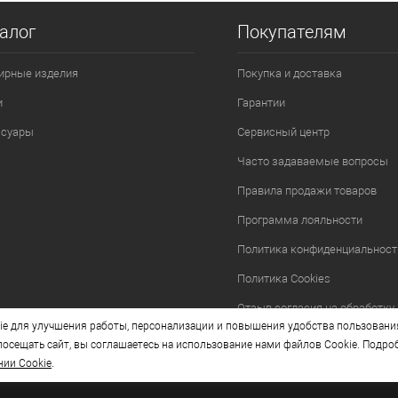
алог
Покупателям
ирные изделия
Покупка и доставка
и
Гарантии
ссуары
Сервисный центр
Часто задаваемые вопросы
Правила продажи товаров
Программа лояльности
Политика конфиденциальност
Политика Cookies
Отзыв согласия на обработку
e для улучшения работы, персонализации и повышения удобства пользовани
осещать сайт, вы соглашаетесь на использование нами файлов Cookie. Подро
нии Cookie
.