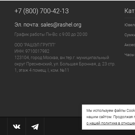
+7 (800) 700-42-13
Кат
Эл. почта:
sales@rashel.org
Ювел
График работы Пн-Вс: с 9:00 до 20:00
Сумк
ООО "РАШЭЛ ГРУПП"
Аксе
ИНН: 9710017982
Часы
123104, город Москва, вн.тер.г. муниципальный
округ Пресненский, ул. Большая Бронная, д. 23 стр.
1, этаж 4 помещ. I, ком. №11
Мы используем файлы Cooki
нашим сайтом. Продолжая п
о нашей политике в отноше