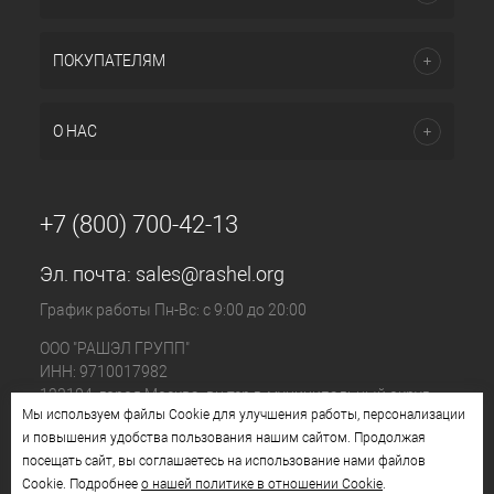
ПОКУПАТЕЛЯМ
О НАС
+7 (800) 700-42-13
Эл. почта:
sales@rashel.org
График работы Пн-Вс: с 9:00 до 20:00
ООО "РАШЭЛ ГРУПП"
ИНН: 9710017982
123104, город Москва, вн.тер.г. муниципальный округ
Мы используем файлы Cookie для улучшения работы, персонализации
Пресненский, ул. Большая Бронная, д. 23 стр. 1, этаж 4
и повышения удобства пользования нашим сайтом. Продолжая
помещ. I, ком. №11
посещать сайт, вы соглашаетесь на использование нами файлов
Cookie. Подробнее
о нашей политике в отношении Cookie
.