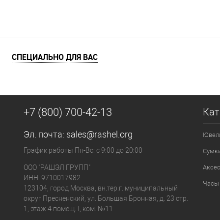
СПЕЦИАЛЬНО ДЛЯ ВАС
+7 (800) 700-42-13
Кат
Эл. почта:
sales@rashel.org
Ювел
График работы Пн-Вс: с 9:00 до 20:00
Сумк
ООО "РАШЭЛ ГРУПП"
Аксе
ИНН: 9710017982
Часы
123104, город Москва, вн.тер.г. муниципальный
округ Пресненский, ул. Большая Бронная, д. 23 стр.
1, этаж 4 помещ. I, ком. №11