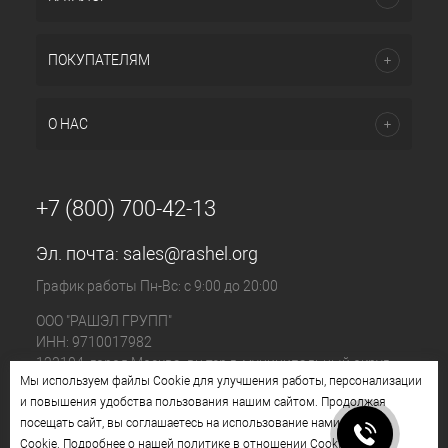
ПОКУПАТЕЛЯМ
О НАС
+7 (800) 700-42-13
Эл. почта:
sales@rashel.org
График работы Пн-Вс: с 9:00 до 20:00
ООО "РАШЭЛ ГРУПП"
ИНН: 9710017982
123104, город Москва, вн.тер.г. муниципальный округ
Мы используем файлы Cookie для улучшения работы, персонализации
Пресненский, ул. Большая Бронная, д. 23 стр. 1, этаж 4
и повышения удобства пользования нашим сайтом. Продолжая
помещ. I, ком. №11
посещать сайт, вы соглашаетесь на использование нами файлов
Cookie. Подробнее
о нашей политике в отношении Cookie
.