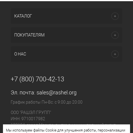
КАТАЛОГ
ПОКУПАТЕЛЯМ
О НАС
+7 (800) 700-42-13
Эл. почта:
sales@rashel.org
График работы Пн-Вс: с 9:00 до 20:00
ООО "РАШЭЛ ГРУПП"
ИНН: 9710017982
123104, город Москва, вн.тер.г. муниципальный округ
Мы используем файлы Cookie для улучшения работы, персонализации
Пресненский, ул. Большая Бронная, д. 23 стр. 1, этаж 4