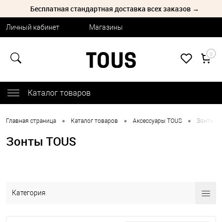
Бесплатная стандартная доставка всех заказов →
Личный кабинет
Магазины
0
Каталог товаров
•
•
•
Главная страница
Каталог товаров
Аксессуары TOUS
Зонты T
Зонты TOUS
Категория