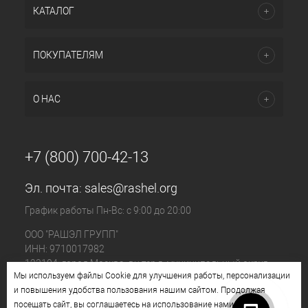
КАТАЛОГ
ПОКУПАТЕЛЯМ
О НАС
+7 (800) 700-42-13
Эл. почта:
sales@rashel.org
График работы Пн-Вс: с 9:00 до 20:00
ООО "РАШЭЛ ГРУПП"
ИНН: 9710017982
123104, город Москва, вн.тер.г. муниципальный округ
Мы используем файлы Cookie для улучшения работы, персонализации
Пресненский, ул. Большая Бронная, д. 23 стр. 1, этаж 4
и повышения удобства пользования нашим сайтом. Продолжая
помещ. I, ком. №11
посещать сайт, вы соглашаетесь на использование нами файлов