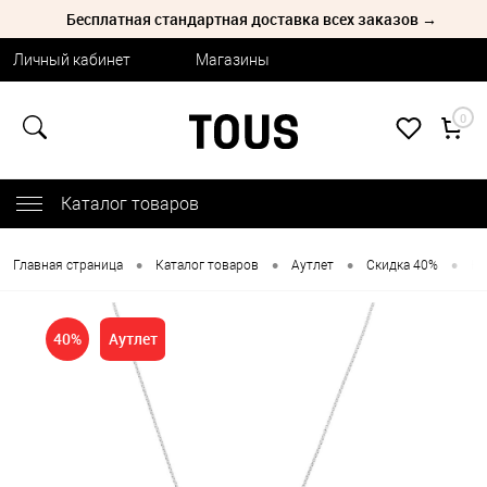
Бесплатная стандартная доставка всех заказов →
Личный кабинет
Магазины
0
Каталог товаров
•
•
•
•
Главная страница
Каталог товаров
Аутлет
Скидка 40%
Ко
40%
Аутлет