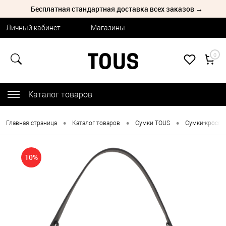
Бесплатная стандартная доставка всех заказов →
Личный кабинет
Магазины
0
Каталог товаров
•
•
•
Главная страница
Каталог товаров
Сумки TOUS
Сумки-кроссб
10%