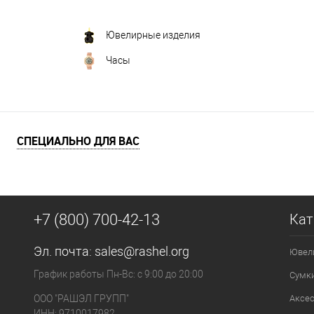
Ювелирные изделия
Часы
СПЕЦИАЛЬНО ДЛЯ ВАС
+7 (800) 700-42-13
Кат
Эл. почта:
sales@rashel.org
Ювел
График работы Пн-Вс: с 9:00 до 20:00
Сумк
ООО "РАШЭЛ ГРУПП"
Аксе
ИНН: 9710017982