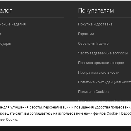
алог
Покупателям
ирные изделия
Покупка и доставка
и
Гарантии
ссуары
Сервисный центр
Часто задаваемые вопросы
Правила продажи товаров
Программа лояльности
Политика конфиденциальност
Политика Cookies
Отзыв согласия на обработку
e для улучшения работы, персонализации и повышения удобства пользовани
осещать сайт, вы соглашаетесь на использование нами файлов Cookie. Подро
нии Cookie
.