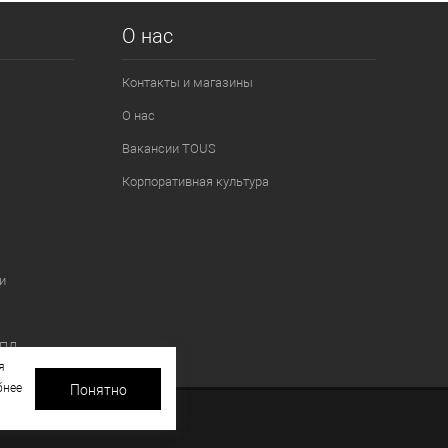
О нас
Контакты и магазины
О нас
Вакансии TOUS
Корпоративная культура
и
 ПД
я
бнее
Понятно