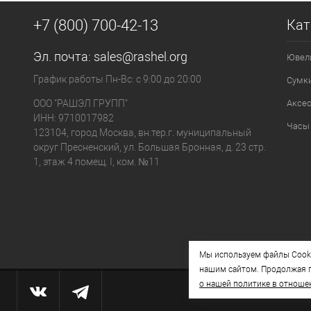
+7 (800) 700-42-13
Кат
Эл. почта:
sales@rashel.org
Ювел
График работы Пн-Вс: с 9:00 до 20:00
Сумк
ООО "РАШЭЛ ГРУПП"
Аксе
ИНН: 9710017982
Часы
123104, город Москва, вн.тер.г. муниципальный
округ Пресненский, ул. Большая Бронная, д. 23 стр.
1, этаж 4 помещ. I, ком. №11
Мы используем файлы Cooki
нашим сайтом. Продолжая п
о нашей политике в отноше