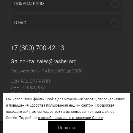
ПОКУПАТЕЛЯМ
О НАС
+7 (800) 700-42-13
Эл. почта:
sales@rashel.org
График работы Пн-Вс: с 9:00 до 20:00
ООО "РАШЭЛ ГРУПП"
ИНН: 9710017982
123104, город Москва, вн.тер.г. муниципальный округ
Мы используем файлы Cookie для улучшения работы, персонализации
Пресненский, ул. Большая Бронная, д. 23 стр. 1, этаж 4
и повышения удобства пользования нашим сайтом. Продолжая
помещ. I, ком. №11
посещать сайт, вы соглашаетесь на использование нами файлов
Cookie. Подробнее
о нашей политике в отношении Cookie
.
Понятно