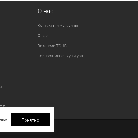
О нас
Контакты и магазины
О нас
Вакансии TOUS
Корпоративная культура
и
 ПД
я
бнее
Понятно