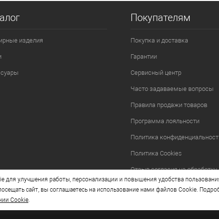
алог
Покупателям
ирные изделия
Покупка и доставка
и
Гарантии
ссуары
Сервисный центр
Часто задаваемые вопросы
Правила продажи товаров
Программа лояльности
Политика конфиденциальност
Политика Cookies
Отзыв согласия на обработку
e для улучшения работы, персонализации и повышения удобства пользовани
осещать сайт, вы соглашаетесь на использование нами файлов Cookie. Подро
нии Cookie
.