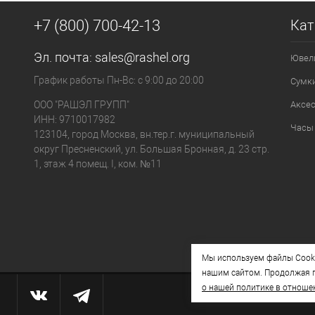
+7 (800) 700-42-13
Кат
Эл. почта:
sales@rashel.org
Ювел
График работы Пн-Вс: с 9:00 до 20:00
Сумк
ООО "РАШЭЛ ГРУПП"
Аксе
ИНН: 9710017982
Часы
123104, город Москва, вн.тер.г. муниципальный
округ Пресненский, ул. Большая Бронная, д. 23 стр.
1, этаж 4 помещ. I, ком. №11
Мы используем файлы Cooki
нашим сайтом. Продолжая п
о нашей политике в отноше