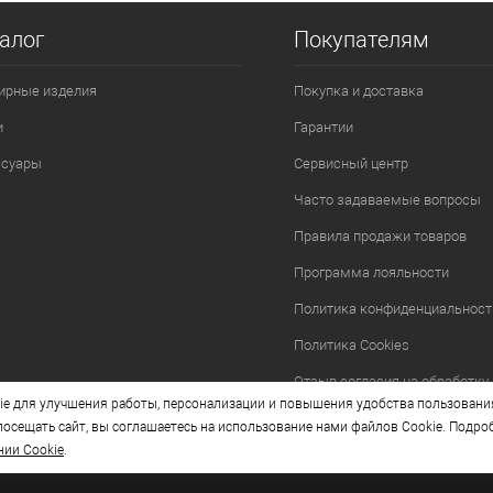
алог
Покупателям
ирные изделия
Покупка и доставка
и
Гарантии
ссуары
Сервисный центр
Часто задаваемые вопросы
Правила продажи товаров
Программа лояльности
Политика конфиденциальност
Политика Cookies
Отзыв согласия на обработку
e для улучшения работы, персонализации и повышения удобства пользовани
осещать сайт, вы соглашаетесь на использование нами файлов Cookie. Подро
нии Cookie
.