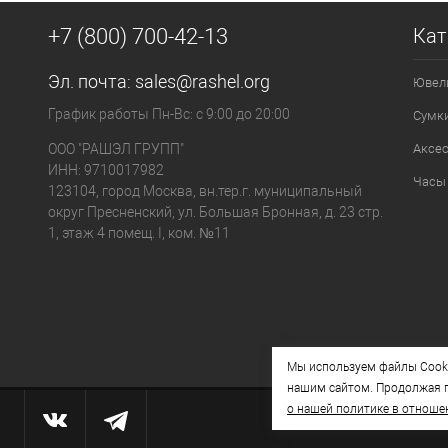
+7 (800) 700-42-13
Кат
Эл. почта:
sales@rashel.org
Ювел
График работы Пн-Вс: с 9:00 до 20:00
Сумк
ООО "РАШЭЛ ГРУПП"
Аксе
ИНН: 9710017982
Часы
123104, город Москва, вн.тер.г. муниципальный
округ Пресненский, ул. Большая Бронная, д. 23 стр.
1, этаж 4 помещ. I, ком. №11
Мы используем файлы Cooki
нашим сайтом. Продолжая п
о нашей политике в отноше