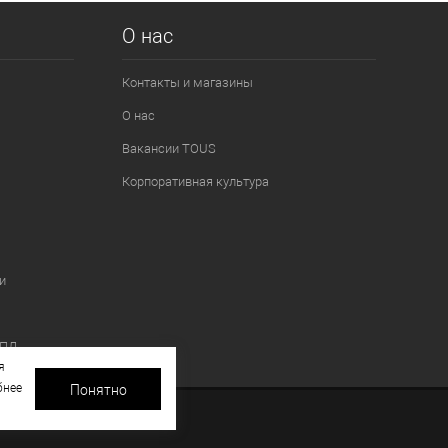
О нас
Контакты и магазины
О нас
Вакансии TOUS
Корпоративная культура
и
 ПД
я
бнее
Понятно