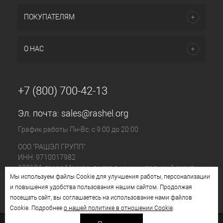
ПОКУПАТЕЛЯМ
О НАС
+7 (800) 700-42-13
Эл. почта:
sales@rashel.org
График работы Пн-Вс: с 9:00 до 20:00
ООО "РАШЭЛ ГРУПП"
ИНН: 9710017982
123104, город Москва, вн.тер.г. муниципальный округ
Мы используем файлы Cookie для улучшения работы, персонализации
Пресненский, ул. Большая Бронная, д. 23 стр. 1, этаж 4
и повышения удобства пользования нашим сайтом. Продолжая
помещ. I, ком. №11
посещать сайт, вы соглашаетесь на использование нами файлов
Cookie. Подробнее
о нашей политике в отношении Cookie
.