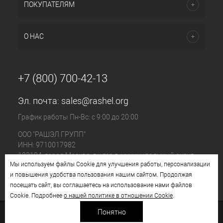
ПОКУПАТЕЛЯМ
О НАС
+7 (800) 700-42-13
Эл. почта:
sales@rashel.org
График работы Пн-Вс: с 9:00 до 20:00
ООО "РАШЭЛ ГРУПП"
ИНН: 9710017982
123104, город Москва, вн.тер.г. муниципальный округ
Мы используем файлы Cookie для улучшения работы, персонализации
Пресненский, ул. Большая Бронная, д. 23 стр. 1, этаж 4
и повышения удобства пользования нашим сайтом. Продолжая
помещ. I, ком. №11
посещать сайт, вы соглашаетесь на использование нами файлов
Cookie. Подробнее
о нашей политике в отношении Cookie
.
Понятно