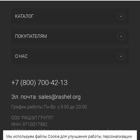
КАТАЛОГ
ПОКУПАТЕЛЯМ
О НАС
+7 (800) 700-42-13
Эл. почта:
sales@rashel.org
График работы Пн-Вс: с 9:00 до 20:00
ООО "РАШЭЛ ГРУПП"
ИНН: 9710017982
123104, город Москва, вн.тер.г. муниципальный округ
Мы используем файлы Cookie для улучшения работы, персонализации
Пресненский, ул. Большая Бронная, д. 23 стр. 1, этаж 4