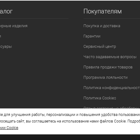
алог
Покупателям
ирные изделия
Покупка и доставка
и
Гарантии
ссуары
Сервисный центр
Часто задаваемые вопросы
Правила продажи товаров
Программа лояльности
Политика конфиденциальност
Политика Cookies
Отзыв согласия на обработку
e для улучшения работы, персонализации и повышения удобства пользовани
осещать сайт, вы соглашаетесь на использование нами файлов Cookie. Подро
нии Cookie
.