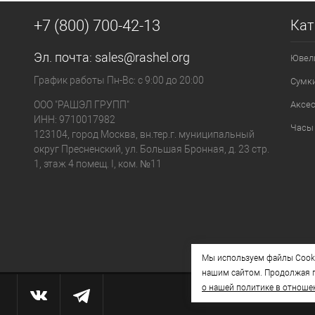
+7 (800) 700-42-13
Кат
Эл. почта:
sales@rashel.org
Ювел
График работы Пн-Вс: с 9:00 до 20:00
Сумк
ООО "РАШЭЛ ГРУПП"
Аксе
ИНН: 9710017982
Часы
123104, город Москва, вн.тер.г. муниципальный
округ Пресненский, ул. Большая Бронная, д. 23 стр.
1, этаж 4 помещ. I, ком. №11
Мы используем файлы Cooki
нашим сайтом. Продолжая п
о нашей политике в отноше