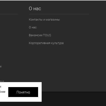
О нас
Контакты и магазины
О нас
Вакансии TOUS
Корпоративная культура
и
 ПД
я
бнее
Понятно