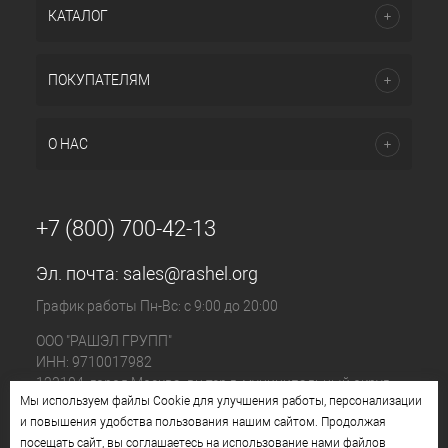
КАТАЛОГ
ПОКУПАТЕЛЯМ
О НАС
+7 (800) 700-42-13
Эл. почта:
sales@rashel.org
График работы Пн-Вс: с 9:00 до 20:00
ООО "РАШЭЛ ГРУПП"
ИНН: 9710017982
123104, город Москва, вн.тер.г. муниципальный округ
Мы используем файлы Cookie для улучшения работы, персонализации
Пресненский, ул. Большая Бронная, д. 23 стр. 1, этаж 4
и повышения удобства пользования нашим сайтом. Продолжая
помещ. I, ком. №11
посещать сайт, вы соглашаетесь на использование нами файлов