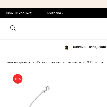
Личный кабинет
Магазины
Ювелирные изделия
•
•
•
Главная страница
Каталог товаров
Бестселлеры TOUS
Бест
10%