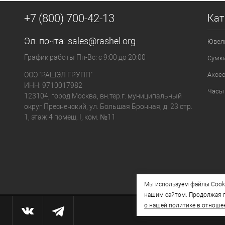
+7 (800) 700-42-13
Кат
Эл. почта:
sales@rashel.org
Ювел
График работы Пн-Вс: с 9:00 до 20:00
Сумк
ООО "РАШЭЛ ГРУПП"
Аксе
ИНН: 9710017982
Часы
123104, город Москва, вн.тер.г. муниципальный
округ Пресненский, ул. Большая Бронная, д. 23 стр.
1, этаж 4 помещ. I, ком. №11
Мы используем файлы Cooki
нашим сайтом. Продолжая п
о нашей политике в отноше