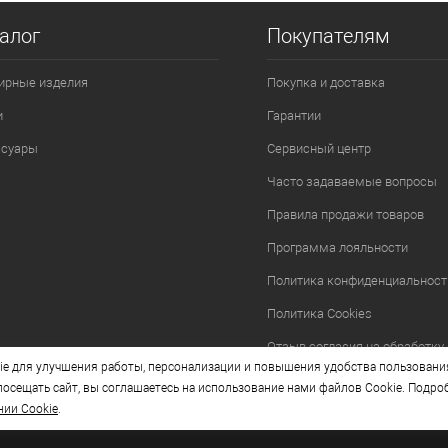
алог
Покупателям
ирные изделия
Покупка и доставка
и
Гарантии
ссуары
Сервисный центр
Часто задаваемые вопросы
Правила продажи товаров
Программа лояльности
Политика конфиденциальност
Политика Cookies
Отзыв согласия на обработку
e для улучшения работы, персонализации и повышения удобства пользовани
осещать сайт, вы соглашаетесь на использование нами файлов Cookie. Подро
нии Cookie
.