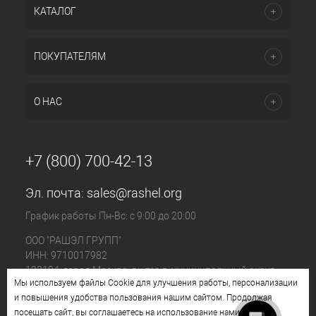
КАТАЛОГ
ПОКУПАТЕЛЯМ
О НАС
+7 (800) 700-42-13
Эл. почта:
sales@rashel.org
График работы Пн-Вс: с 9:00 до 20:00
ООО "РАШЭЛ ГРУПП"
ИНН: 9710017982
123104, город Москва, вн.тер.г. муниципальный округ
Мы используем файлы Cookie для улучшения работы, персонализации
Пресненский, ул. Большая Бронная, д. 23 стр. 1, этаж 4
и повышения удобства пользования нашим сайтом. Продолжая
помещ. I, ком. №11
посещать сайт, вы соглашаетесь на использование нами файлов