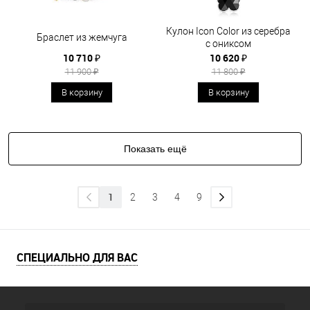
Кулон Icon Color из серебра
Браслет из жемчуга
с ониксом
10 710 ₽
10 620 ₽
11 900 ₽
11 800 ₽
В корзину
В корзину
Показать ещё
1
2
3
4
9
СПЕЦИАЛЬНО ДЛЯ ВАС