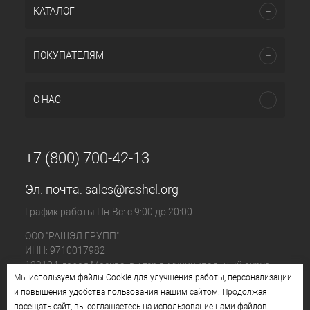
КАТАЛОГ
ПОКУПАТЕЛЯМ
О НАС
+7 (800) 700-42-13
Эл. почта:
sales@rashel.org
График работы Пн-Вс: с 9:00 до 20:00
ООО "РАШЭЛ ГРУПП"
ИНН: 9710017982
123104, город Москва, вн.тер.г. муниципальный округ
Мы используем файлы Cookie для улучшения работы, персонализации
Пресненский, ул. Большая Бронная, д. 23 стр. 1, этаж 4
и повышения удобства пользования нашим сайтом. Продолжая
помещ. I, ком. №11
посещать сайт, вы соглашаетесь на использование нами файлов