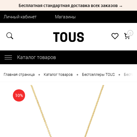
Бесплатная стандартная доставка всех заказов →
Личный кабинет
Магазины
0
Каталог товаров
•
•
•
Главная страница
Каталог товаров
Бестселлеры TOUS
Бестсе
10%