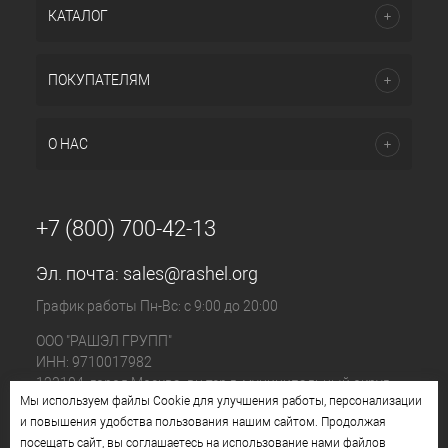
КАТАЛОГ
ПОКУПАТЕЛЯМ
О НАС
+7 (800) 700-42-13
Эл. почта:
sales@rashel.org
График работы Пн-Вс: с 9:00 до 20:00
ООО "РАШЭЛ ГРУПП"
ИНН: 9710017982
123104, город Москва, вн.тер.г. муниципальный округ
Мы используем файлы Cookie для улучшения работы, персонализации
Пресненский, ул. Большая Бронная, д. 23 стр. 1, этаж 4
и повышения удобства пользования нашим сайтом. Продолжая
помещ. I, ком. №11
посещать сайт, вы соглашаетесь на использование нами файлов