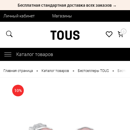
Бесплатная стандартная доставка всех заказов →
Личный кабинет
Магазины
0
Каталог товаров
•
•
•
Главная страница
Каталог товаров
Бестселлеры TOUS
Бестсе
10%