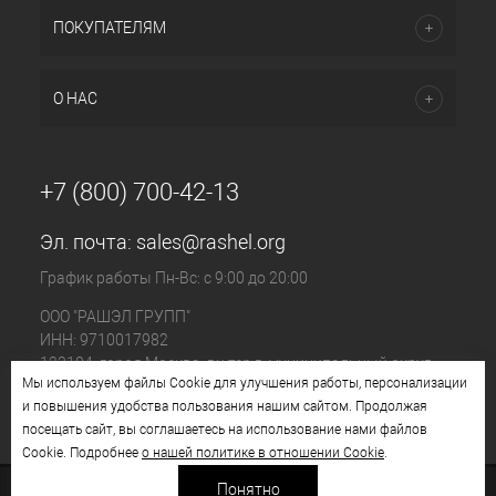
ПОКУПАТЕЛЯМ
О НАС
+7 (800) 700-42-13
Эл. почта:
sales@rashel.org
График работы Пн-Вс: с 9:00 до 20:00
ООО "РАШЭЛ ГРУПП"
ИНН: 9710017982
123104, город Москва, вн.тер.г. муниципальный округ
Мы используем файлы Cookie для улучшения работы, персонализации
Пресненский, ул. Большая Бронная, д. 23 стр. 1, этаж 4
и повышения удобства пользования нашим сайтом. Продолжая
помещ. I, ком. №11
посещать сайт, вы соглашаетесь на использование нами файлов
Cookie. Подробнее
о нашей политике в отношении Cookie
.
Понятно