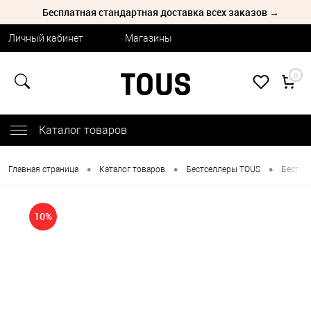
Бесплатная стандартная доставка всех заказов →
Личный кабинет
Магазины
0
Каталог товаров
•
•
•
Главная страница
Каталог товаров
Бестселлеры TOUS
Бестсе
10%