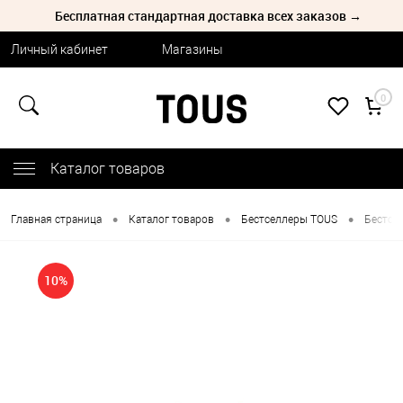
Бесплатная стандартная доставка всех заказов →
Личный кабинет
Магазины
0
Каталог товаров
•
•
•
Главная страница
Каталог товаров
Бестселлеры TOUS
Бестсе
10%