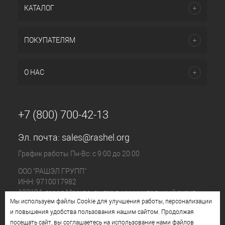
КАТАЛОГ
ПОКУПАТЕЛЯМ
О НАС
+7 (800) 700-42-13
Эл. почта:
sales@rashel.org
График работы Пн-Вс: с 9:00 до 20:00
ООО "РАШЭЛ ГРУПП"
ИНН: 9710017982
123104, город Москва, вн.тер.г. муниципальный округ
Мы используем файлы Cookie для улучшения работы, персонализации
Пресненский, ул. Большая Бронная, д. 23 стр. 1, этаж 4
и повышения удобства пользования нашим сайтом. Продолжая
помещ. I, ком. №11
посещать сайт, вы соглашаетесь на использование нами файлов